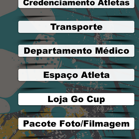
Credenciamento Atletas
Transporte
Departamento Médico
Espaço Atleta
Loja Go Cup
Pacote Foto/Filmagem