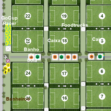
GoCup
Racer
Foodtrucks
Caixa
Caixa
Banho
de
bola
Banheiros